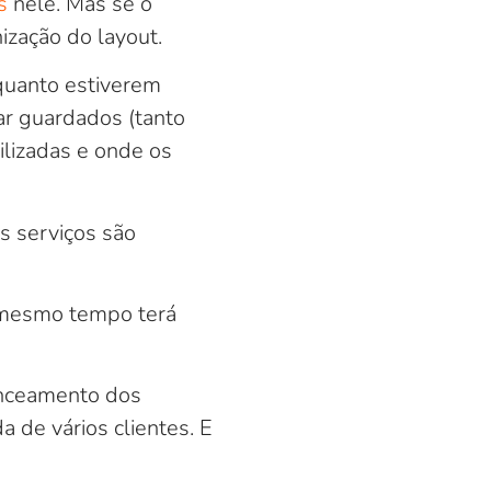
s
nele. Mas se o
ização do layout.
nquanto estiverem
ar guardados (tanto
ilizadas e onde os
s serviços são
o mesmo tempo terá
anceamento dos
a de vários clientes. E