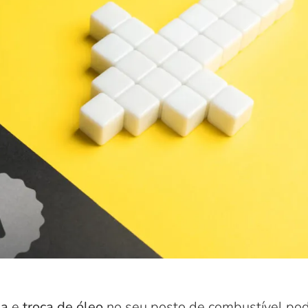
ia
e
troca de óleo
no seu posto de combustível pod