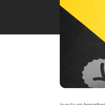
Investir em
borrachar