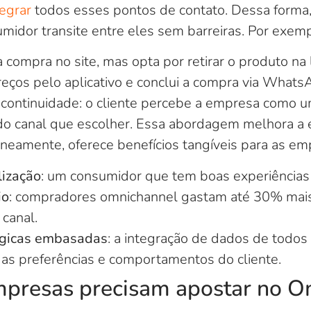
tegrar
todos esses pontos de contato. Dessa forma, 
umidor transite entre eles sem barreiras. Por exemp
a compra no site, mas opta por retirar o produto na lo
reços pelo aplicativo e conclui a compra via Whats
 continuidade: o cliente percebe a empresa como u
 canal que escolher. Essa abordagem melhora a e
neamente, oferece benefícios tangíveis para as em
lização
: um consumidor que tem boas experiências 
io
: compradores omnichannel gastam até 30% mai
 canal.
égicas embasadas
: a integração de dados de todos
das preferências e comportamentos do cliente.
mpresas precisam apostar no O