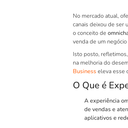
No mercado atual, of
canais deixou de ser 
o conceito de
omnich
venda de um negócio pa
Isto posto, refletimo
na melhoria do dese
Business
eleva esse c
O Que é Expe
A experiência om
de vendas e aten
aplicativos e red