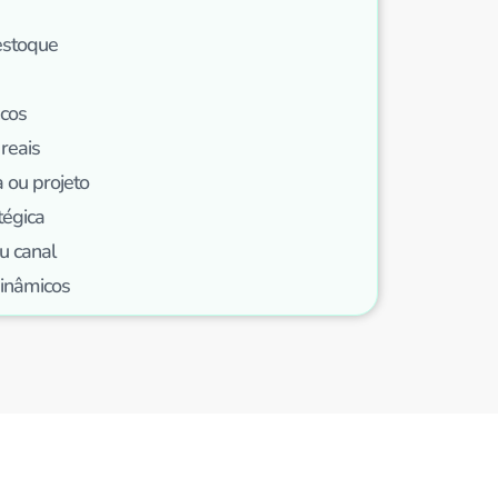
estoque
ncos
reais
 ou projeto
tégica
u canal
dinâmicos