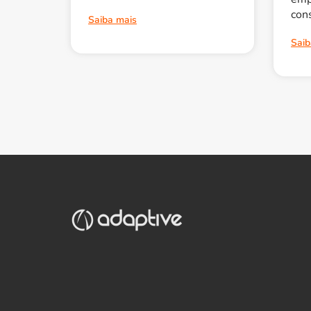
con
Saiba mais
Saib