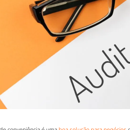
 de conveniência é uma
boa solução para negócios
d