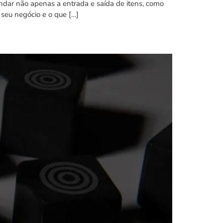
dar não apenas a entrada e saída de itens, como
 seu negócio e o que […]
a tudo