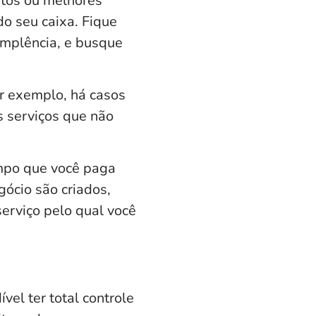
ntos ou melhores
o seu caixa. Fique
implência, e busque
or exemplo, há casos
s serviços que não
empo que você paga
gócio são criados,
erviço pelo qual você
el ter total controle