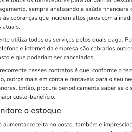
tos e todos os fornecedores para barganhar desco
agamento, sempre analisando a saúde financeira d
e às cobranças que incidem altos juros com a inad
 atuais.
nte utiliza todos os serviços pelos quais paga. P
elefone e internet da empresa são cobrados outro
posto e que poderiam ser cancelados.
recorrente nesses contratos é que, conforme o t
, outros mais em conta e rentáveis para o seu ne
nores. Então, procure periodicamente saber se o s
ior custo-benefício.
onitore o estoque
e aumentar receita no posto, também é imprescindív