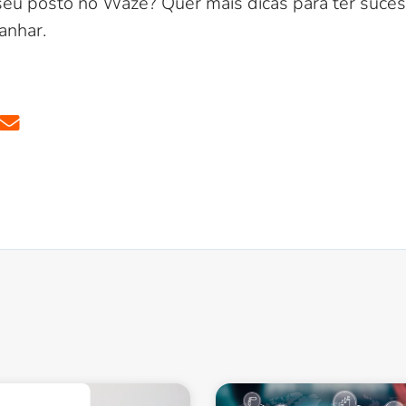
seu posto no Waze? Quer mais dicas para ter suces
anhar.