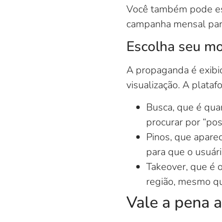
Você também pode es
campanha mensal para
Escolha seu mo
A propaganda é exibid
visualização. A plata
Busca, que é quan
procurar por “po
Pinos, que apare
para que o usuári
Takeover, que é 
região, mesmo qu
Vale a pena 