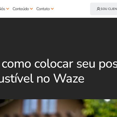
Nós
Conteúdo
Contato
SOU CLIEN
como colocar seu po
stível no Waze