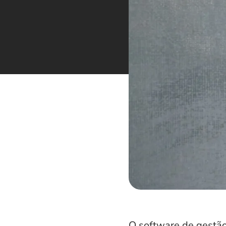
O
software de gestão