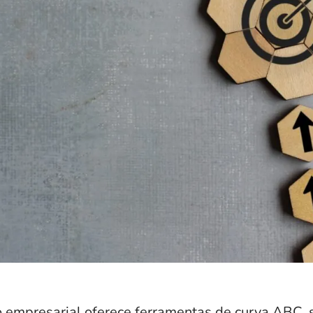
 empresarial
oferece ferramentas de
curva ABC
,
s