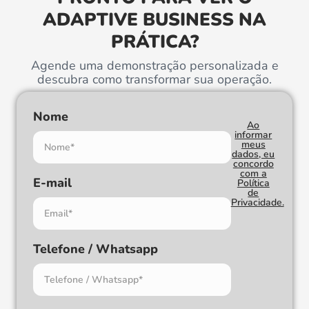
ADAPTIVE BUSINESS NA
PRÁTICA?
Agende uma demonstração personalizada e
descubra como transformar sua operação.
Nome
Ao
informar
meus
dados, eu
concordo
com a
E-mail
Política
de
Privacidade.
Telefone / Whatsapp