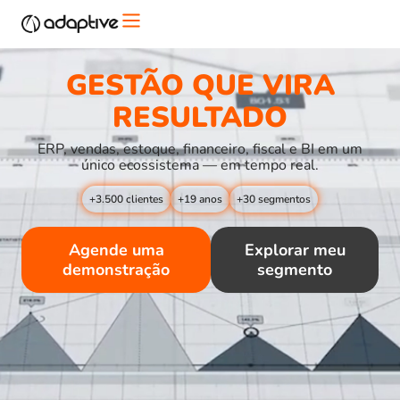
GESTÃO QUE VIRA
RESULTADO
ERP, vendas, estoque, financeiro, fiscal e BI em um
único ecossistema — em tempo real.
+3.500 clientes
+19 anos
+30 segmentos
Agende uma
Explorar meu
demonstração
segmento