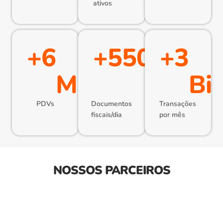
ativos
+
6
+
550
+
3
Mil
Mil
Bi
PDVs
Documentos
Transações
fiscais/dia
por mês
NOSSOS PARCEIROS