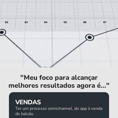
"Meu foco para alcançar
melhores resultados agora é..."
VENDAS
Ter um processo omnichannel, do app à venda
de balcão.