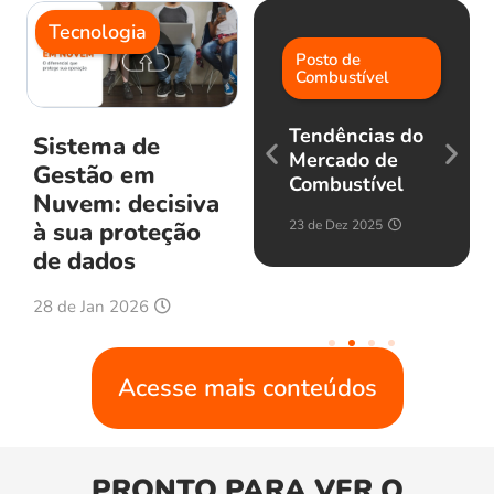
Tecnologia
Distribuidor
Posto de
Combustível
Quer ser um
revendedor de
Tendências do
ERPs? Conheça
Sistema de
Mercado de
a Adaptive!
Gestão em
Combustível
Nuvem: decisiva
10 de Fev 2025
à sua proteção
23 de Dez 2025
de dados
28 de Jan 2026
Acesse mais conteúdos
PRONTO PARA VER O