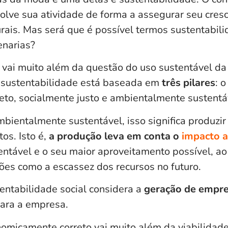
lve sua atividade de forma a assegurar seu cres
rais.
Mas será que é possível termos sustentabil
enarias?
a vai muito além da questão do uso sustentável d
 sustentabilidade está baseada em
três pilares
: o
to, socialmente justo e ambientalmente sustentá
bientalmente sustentável, isso significa produzir
os. Isto é,
a produção leva em conta o
impacto 
ntável e o seu maior aproveitamento possível, ao
ões como a escassez dos recursos no futuro.
tentabilidade social considera a
geração de empre
para a empresa.
nomicamente correto vai muito além da viabilidad