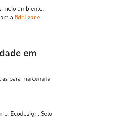
 o meio ambiente,
udam a
fidelizar e
lidade em
das para marcenaria:
mo: Ecodesign, Selo