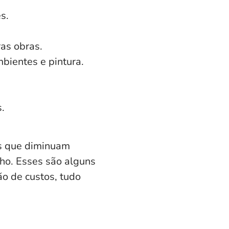
s.
as obras.
bientes e pintura.
.
es que diminuam
lho. Esses são alguns
ão de custos, tudo