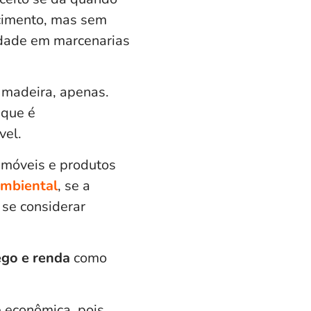
cimento, mas sem
idade em marcenarias
a madeira, apenas.
 que é
vel.
 móveis e produtos
ambiental
, se a
 se considerar
go e renda
como
e econômica, pois