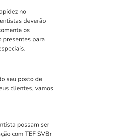
rapidez no
rentistas deverão
 somente os
o presentes para
especiais.
do seu posto de
eus clientes, vamos
entista possam ser
ração com
TEF SVBr