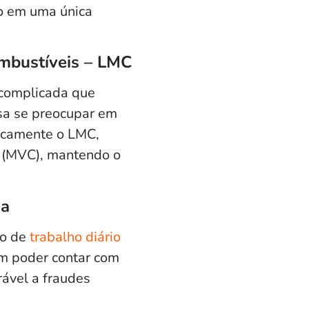
do em uma única
mbustíveis – LMC
 complicada que
sa se preocupar em
ticamente o LMC,
 (MVC), mantendo o
ia
so de
trabalho diário
em poder contar com
rável a fraudes