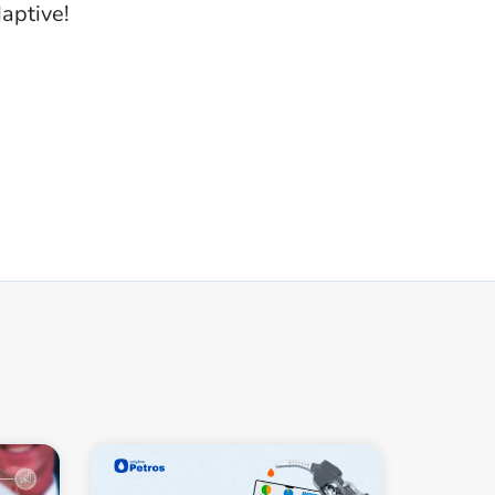
aptive
!