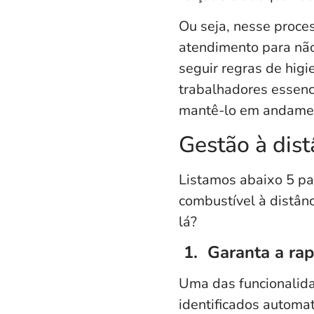
Ou seja, nesse proce
atendimento para não 
seguir regras de higi
trabalhadores essenc
mantê-lo em andamen
Gestão à dist
Listamos abaixo 5 pa
combustível à distân
lá?
1. Garanta a ra
Uma das funcionalida
identificados automa