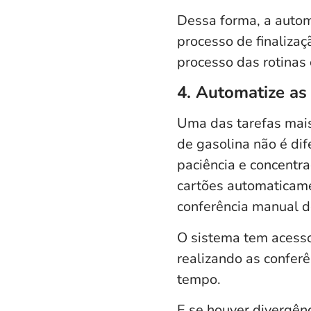
Dessa forma, a autom
processo de finalizaç
processo das rotinas
4. Automatize as 
Uma das tarefas mais
de gasolina não é dif
paciência e concentr
cartões automaticame
conferência manual 
O sistema tem acess
realizando as confer
tempo.
E se houver divergênc