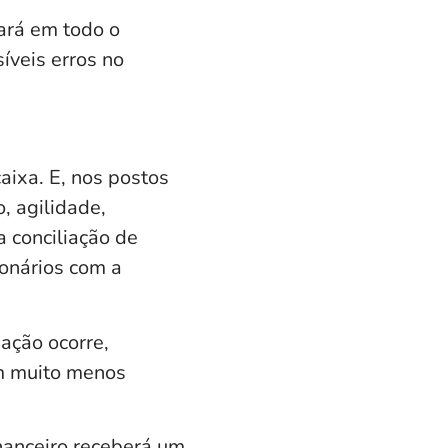
ará em todo o
íveis erros no
ixa. E, nos postos
, agilidade,
 conciliação de
onários com a
ação ocorre,
em muito menos
inanceiro receberá um