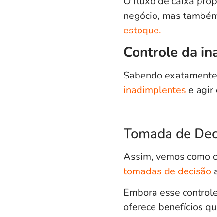
O fluxo de caixa pro
negócio, mas também,
estoque.
Controle da in
Sabendo exatamente t
inadimplentes
e agir
Tomada de Dec
Assim, vemos como o 
tomadas de decisão
a
Embora esse controle
oferece benefícios q