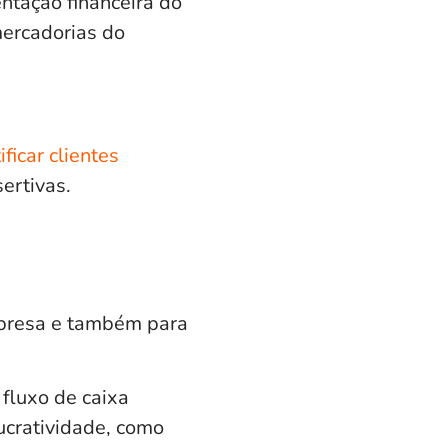
ntação financeira do
mercadorias do
ificar clientes
ertivas.
mpresa e também para
fluxo de caixa
ucratividade
, como