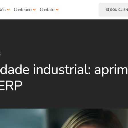
Nós
Conteúdo
Contato
SOU CLIEN
4
dade industrial: apri
ERP