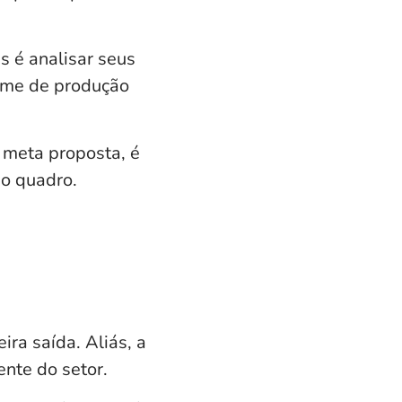
s é analisar seus
lume de produção
a meta proposta,
é
 o quadro.
ira saída. Aliás,
a
nte do setor.