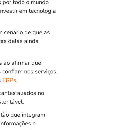
 por todo o mundo
nvestir em tecnologia
m cenário de que as
as delas ainda
 ao afirmar que
 confiam nos serviços
s
ERPs.
tantes aliados no
stentável.
stão que integram
 informações e