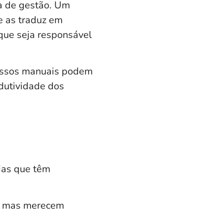
a de gestão. Um
e as traduz em
 que seja responsável
ssos manuais podem
dutividade dos
ias que têm
m, mas merecem