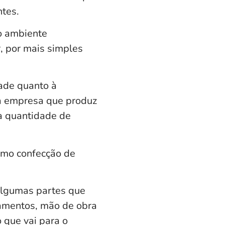
ntes.
o ambiente
, por mais simples
dade quanto à
ma empresa que produz
 a
quantidade
de
omo confecção de
 algumas partes que
amentos, mão de obra
 que vai para o